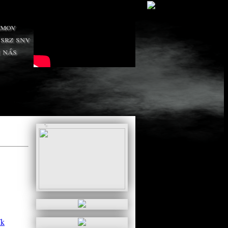
amov
 srz snv
 nás
.