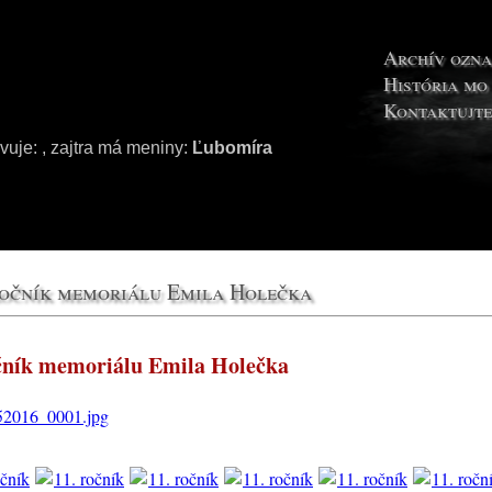
Archív ozn
História mo
Kontaktujte
avuje:
, zajtra má meniny:
Ľubomíra
ročník memoriálu Emila Holečka
očník memoriálu Emila Holečka
2016_0001.jpg