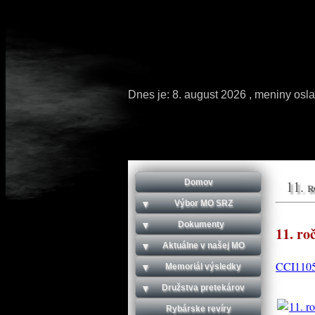
Dnes je:
8. august 2026
, meniny osl
Domov
11. 
Výbor MO SRZ
Dokumenty
11. r
Aktuálne v našej MO
CCI1105
Memoriál výsledky
Družstva pretekárov
Rybárske revíry