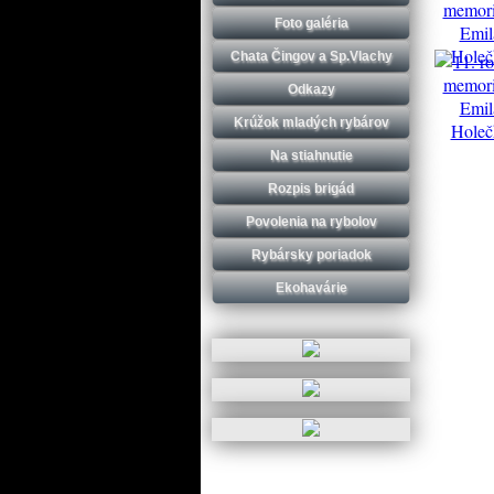
Foto galéria
Chata Čingov a Sp.Vlachy
Odkazy
Krúžok mladých rybárov
Na stiahnutie
Rozpis brigád
Povolenia na rybolov
Rybársky poriadok
Ekohavárie