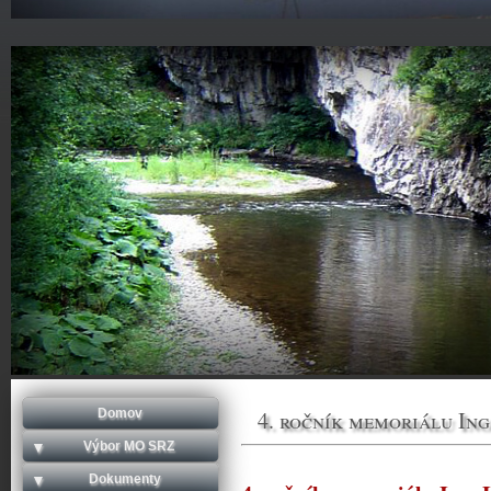
Domov
4. ročník memoriálu In
Výbor MO SRZ
Dokumenty