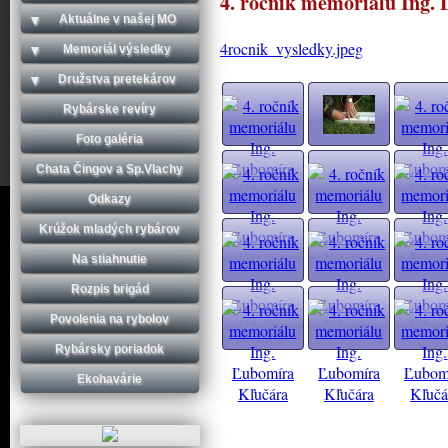
4. ročník memoriálu Ing.
Aktuálne v našej MO
4rocnik_vysledky.jpeg
Memoriál výsledky
Družstva pretekárov
Rybárske revíry
Foto galéria
Chata Čingov a Sp.Vlachy
Odkazy
Krúžok mladých rybárov
Na stiahnutie
Rozpis brigád
Povolenia na rybolov
Rybársky poriadok
Ekohavárie