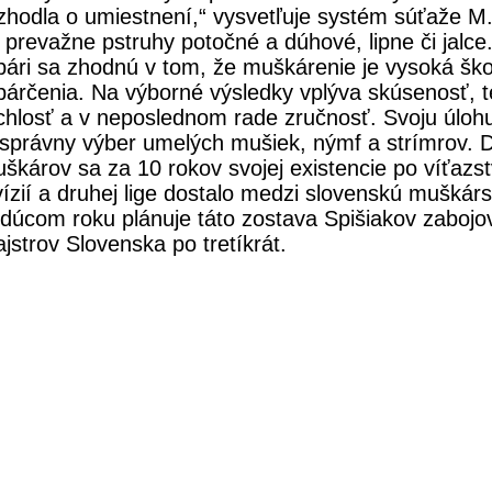
zhodla o umiestnení,“ vysvetľuje systém súťaže M. 
 prevažne pstruhy potočné a dúhové, lipne či jalce
bári sa zhodnú v tom, že muškárenie je vysoká ško
bárčenia. Na výborné výsledky vplýva skúsenosť, t
chlosť a v neposlednom rade zručnosť. Svoju úloh
 správny výber umelých mušiek, nýmf a strímrov. 
škárov sa za 10 rokov svojej existencie po víťazs
vízií a druhej lige dostalo medzi slovenskú muškárs
dúcom roku plánuje táto zostava Spišiakov zabojova
jstrov Slovenska po tretíkrát.