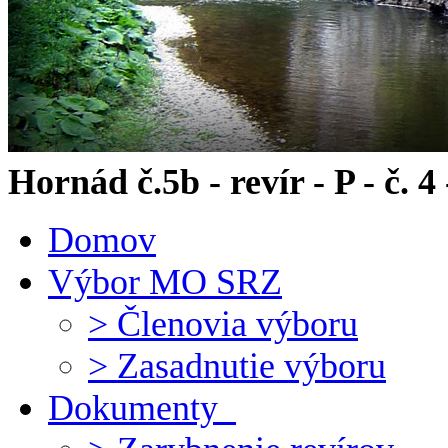
Hornád č.5b - revír - P - č. 
Domov
Výbor MO SRZ
> Členovia výboru
> Zasadnutie výboru
Dokumenty