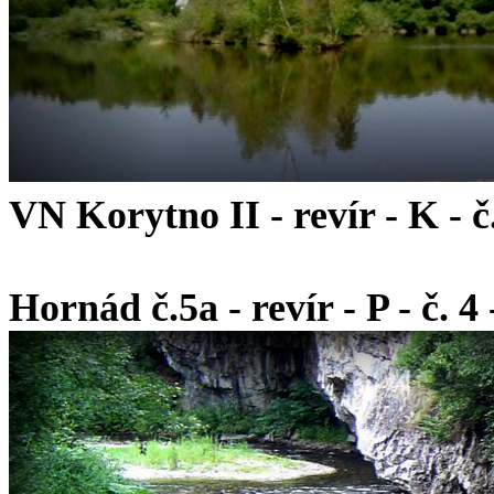
VN Korytno II - revír - K - č.
Hornád č.5a - revír - P - č. 4 