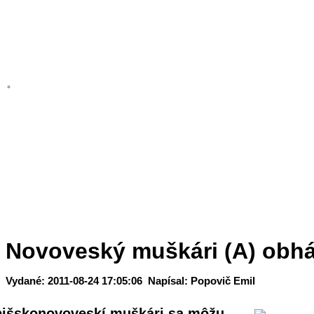
.
Novoveský muškári (A) obháji
Vydané: 2011-08-24 17:05:06 Napísal: Popovič Emil
išskonovoveskí muškári sa môžu