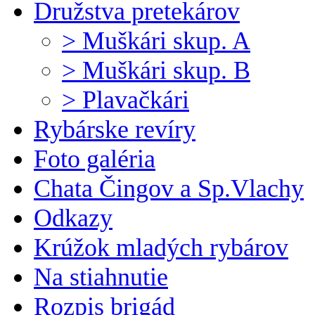
Družstva pretekárov
> Muškári skup. A
> Muškári skup. B
> Plavačkári
Rybárske revíry
Foto galéria
Chata Čingov a Sp.Vlachy
Odkazy
Krúžok mladých rybárov
Na stiahnutie
Rozpis brigád