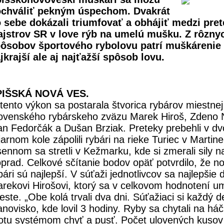
chváliť pekným úspechom. Dvakrát
 sebe dokázali triumfovať a obhájiť medzi pret
jstrov SR v love rýb na umelú mušku. Z rôzny
ôsobov športového rybolovu patrí muškárenie
jkrajší ale aj najťažší spôsob lovu.
PIŠSKÁ NOVÁ VES.
tento výkon sa postarala štvorica rybárov miestnej
ovenského rybárskeho zväzu Marek Hiroš, Zdeno 
an Fedorčák a Dušan Brziak. Preteky prebehli v dv
jarnom kole zápolili rybári na rieke Turiec v Martin
sennom sa stretli v Kežmarku, kde si zmerali sily n
prad. Celkové sčítanie bodov opäť potvrdilo, že n
bári sú najlepší. V súťaži jednotlivcov sa najlepšie d
rekovi Hirošovi, ktorý sa v celkovom hodnotení umi
este. „Obe kolá trvali dva dni. Súťažiaci si každý d
anovisko, kde lovil 3 hodiny. Ryby sa chytali na háč
otu systémom chyť a pusť. Počet ulovených kusov 