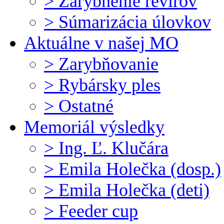
> Zarybnenie revírov
> Súmarizácia úlovkov
Aktuálne v našej MO
> Zarybňovanie
> Rybársky ples
> Ostatné
Memoriál výsledky
> Ing. Ľ. Klučára
> Emila Holečka (dosp.)
> Emila Holečka (deti)
> Feeder cup