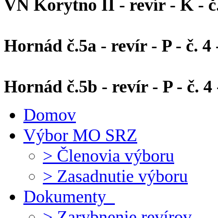
VN Korytno II - revír - K - č.
Hornád č.5a - revír - P - č. 4 
Hornád č.5b - revír - P - č. 
Domov
Výbor MO SRZ
> Členovia výboru
> Zasadnutie výboru
Dokumenty
> Zarybnenie revírov