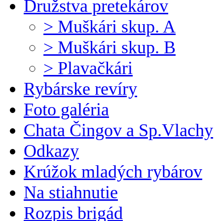
Družstva pretekárov
> Muškári skup. A
> Muškári skup. B
> Plavačkári
Rybárske revíry
Foto galéria
Chata Čingov a Sp.Vlachy
Odkazy
Krúžok mladých rybárov
Na stiahnutie
Rozpis brigád