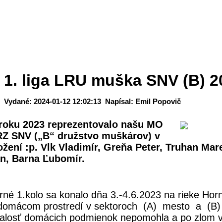
1. liga LRU muška SNV (B) 2
Vydané: 2024-01-12 12:02:13 Napísal: Emil Popovič
roku 2023 reprezentovalo našu MO
Z SNV („B“ družstvo muškárov) v
ožení :p. Vlk Vladimír, Greňa Peter, Truhan Mar
n, Barna Ľubomír.
rné 1.kolo sa konalo dňa 3.-4.6.2023 na rieke Hor
domácom prostredí v sektoroch (A) mesto a (B)
alosť domácich podmienok nepomohla a po zlom 