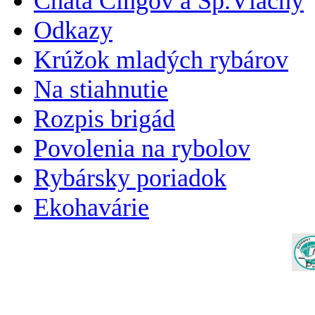
Chata Čingov a Sp.Vlachy
Odkazy
Krúžok mladých rybárov
Na stiahnutie
Rozpis brigád
Povolenia na rybolov
Rybársky poriadok
Ekohavárie