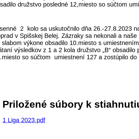
sadilo družstvo posledné 12,miesto so súčtom umi
senné 2 kolo sa uskutočnilo dňa 26.-27.8.2023 na
prad v Spišskej Belej. Zázraky sa nekonali a naše 
 slabom výkone obsadilo 10.miesto s umiestnení
átaní výsledkov z 1 a 2 kola družstvo „B“ obsadilo
.miesto so súčtom umiestnení 127 a zostúpilo do 2
Priložené súbory k stiahnuti
1 Liga 2023.pdf